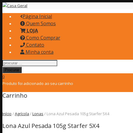
Página Inicial
Quem Somos
LOJA
Como Comprar
Contato
Minha conta
Procurar
0
Produto
foi adicionado ao seu carrinho
Carrinho
Início
/
Agrícola
/
Lonas
/ Lona Azul Pesada 105g Starfer 5X4
Lona Azul Pesada 105g Starfer 5X4