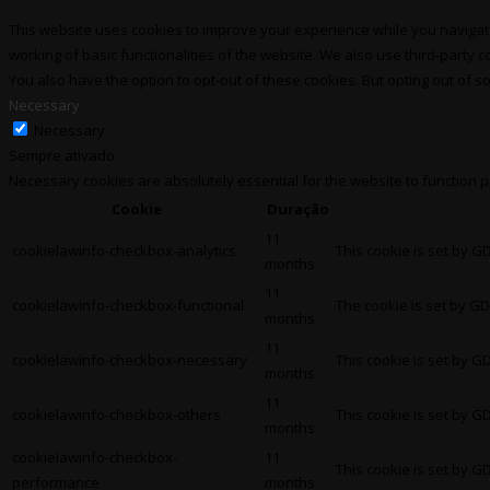
This website uses cookies to improve your experience while you navigate
working of basic functionalities of the website. We also use third-party
You also have the option to opt-out of these cookies. But opting out of
Necessary
Necessary
Sempre ativado
Necessary cookies are absolutely essential for the website to function 
Cookie
Duração
11
cookielawinfo-checkbox-analytics
This cookie is set by G
months
11
cookielawinfo-checkbox-functional
The cookie is set by GD
months
11
cookielawinfo-checkbox-necessary
This cookie is set by G
months
11
cookielawinfo-checkbox-others
This cookie is set by G
months
cookielawinfo-checkbox-
11
This cookie is set by G
performance
months