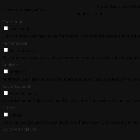
11
The cookie is set by th
viewed_cookie_policy
months
data.
Functional
Functional
Functional cookies help to perform certain functionalities like sharing th
Performance
Performance
Performance cookies are used to understand and analyze the key perform
Analytics
Analytics
Analytical cookies are used to understand how visitors interact with the 
Advertisement
Advertisement
Advertisement cookies are used to provide visitors with relevant ads an
Others
Others
Other uncategorized cookies are those that are being analyzed and have 
SALVAR E ACEITAR