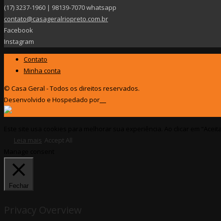
(17) 3237-1960 | 98139-7070 whatsapp
contato@casageralriopreto.com.br
Facebook
Instagram
Contato
Minha conta
© Casa Geral - Todos os direitos reservados.
Desenvolvido e Hospedado por
Este site usa cookies para melhorar sua experiência. Ao clicar em “Aceit
Leia mais
Accept All
Manage consent
Fechar
Privacy Overview