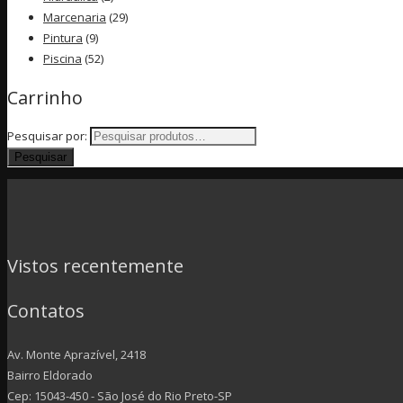
Marcenaria
(29)
Pintura
(9)
Piscina
(52)
Carrinho
Pesquisar por:
Pesquisar
Vistos recentemente
Contatos
Av. Monte Aprazível, 2418
Bairro Eldorado
Cep: 15043-450 - São José do Rio Preto-SP