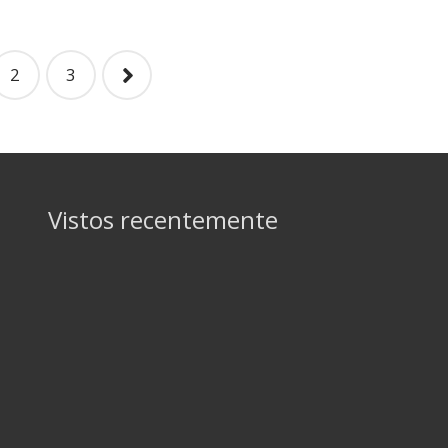
2
3
Vistos recentemente