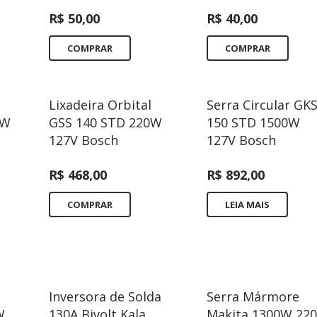
R$
50,00
R$
40,00
COMPRAR
COMPRAR
Lixadeira Orbital
Serra Circular GK
0W
GSS 140 STD 220W
150 STD 1500W
127V Bosch
127V Bosch
R$
468,00
R$
892,00
COMPRAR
LEIA MAIS
Inversora de Solda
Serra Mármore
W
130A Bivolt Kala
Makita 1300W 22