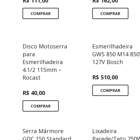
R$
111,00
R$
162,00
COMPRAR
COMPRAR
Disco Motoserra
Esmerilhadeira
para
GWS 850 M14 85
Esmerilhadeira
127V Bosch
4.1/2 115mm –
R$
510,00
Rocast
COMPRAR
R$
40,00
COMPRAR
Serra Mármore
Lixadeira
GDC 150 Standard
Parede/Teto 750