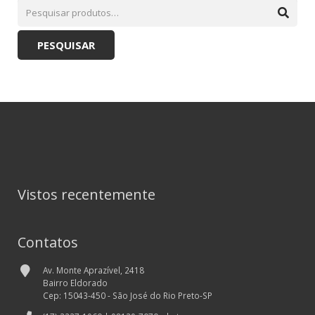
PESQUISAR
Vistos recentemente
Contatos
Av. Monte Aprazível, 2418
Bairro Eldorado
Cep: 15043-450 - São José do Rio Preto-SP