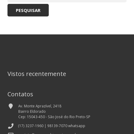
PESQUISAR
Vistos recentemente
Contatos
Av. Monte Aprazível, 2418
Bairro Eldorado
Cep: 15043-450 - São José do Rio Preto-SP
(17) 3237-1960 | 98139-7070 whatsapp