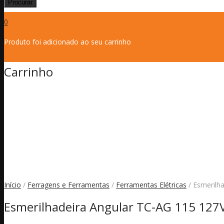
Procurar
0
Produto
foi adicionado ao seu carrinho
Carrinho
Início
/
Ferragens e Ferramentas
/
Ferramentas Elétricas
/ Esmerilh
Esmerilhadeira Angular TC-AG 115 127