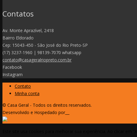
Contatos
Av. Monte Aprazível, 2418
Bairro Eldorado
Cep: 15043-450 - São José do Rio Preto-SP
(17) 3237-1960 | 98139-7070 whatsapp
contato@casageralriopreto.com.br
Facebook
Instagram
Contato
Minha conta
© Casa Geral - Todos os direitos reservados.
Desenvolvido e Hospedado por
Este site usa cookies para melhorar sua experiência. Ao clicar em “