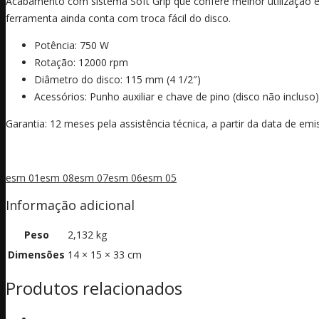
Acabamento com sistema Soft Grip que confere melhor utilização e 
ferramenta ainda conta com troca fácil do disco.
Potência: 750 W
Rotação: 12000 rpm
Diâmetro do disco: 115 mm (4 1/2″)
Acessórios: Punho auxiliar e chave de pino (disco não incluso)
Garantia: 12 meses pela assistência técnica, a partir da data de emi
esm 01
esm 08
esm 07
esm 06
esm 05
Informação adicional
Peso
2,132 kg
Dimensões
14 × 15 × 33 cm
Produtos relacionados