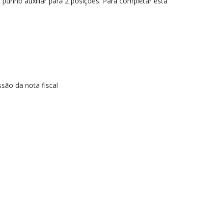
punho auxiliar para 2 posições. Para completar esta
ssão da nota fiscal