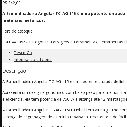
R$
342,00
A Esmerilhadeira Angular TC-AG 115 é uma potente entrada d
materiais metálicos.
Fora de estoque
SKU:
4430962
Categorias:
Ferragens e Ferramentas
,
Ferramentas El
Descrição
Informação adicional
Descrição
A Esmerilhadeira Angular TC-AG 115 é uma potente entrada de linha 
Apresenta um design ergonômico com baixo peso para melhor manu
e eficiência, ela tem potência de 750 W e alcança até 12 mil rotaçõ
A Esmerilhadeira Angular TC-AG 115/1 Einhell tem ainda gatilho co
carcaça de engrenagem de alumínio rebaixada, resistente e de fácil