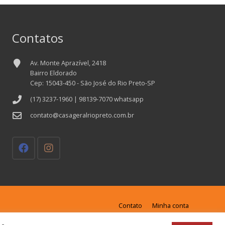
Contatos
Av. Monte Aprazível, 2418
Bairro Eldorado
Cep: 15043-450 - São José do Rio Preto-SP
(17) 3237-1960 | 98139-7070 whatsapp
contato@casageralriopreto.com.br
Contato
Minha conta