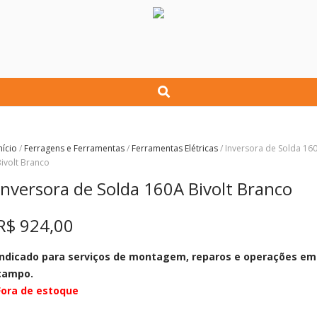
nício
/
Ferragens e Ferramentas
/
Ferramentas Elétricas
/ Inversora de Solda 16
ivolt Branco
Inversora de Solda 160A Bivolt Branco
R$
924,00
Indicado para serviços de montagem, reparos e operações em
campo.
Fora de estoque