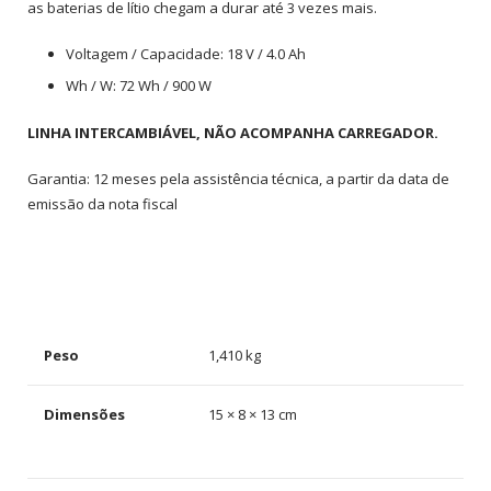
as baterias de lítio chegam a durar até 3 vezes mais.
Voltagem / Capacidade: 18 V / 4.0 Ah
Wh / W: 72 Wh / 900 W
LINHA INTERCAMBIÁVEL, NÃO ACOMPANHA CARREGADOR.
Garantia: 12 meses pela assistência técnica, a partir da data de
emissão da nota fiscal
Peso
1,410 kg
Dimensões
15 × 8 × 13 cm