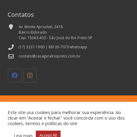
Contatos
Av. Monte Aprazível, 2418
Bairro Eldorado
Cep: 15043-450 - São José do Rio Preto-SP
(17) 3237-1960 | 98139-7070 whatsapp
contato@casageralriopreto.com.br
Contato
Este site usa cookies para melhorar sua experiência. Ao
Minha conta
clicar em “Aceitar e fechar” você concorda com o uso dos
cookies, termos e políticas do site
© Casa Geral - Todos os direitos reservados.
Desenvolvido e Hospedado por
Leia mais
Accept All