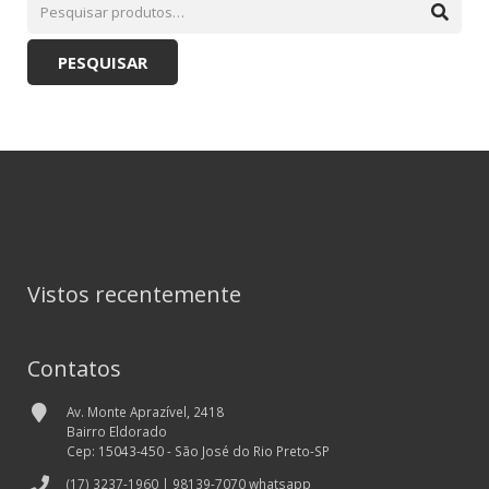
PESQUISAR
Vistos recentemente
Contatos
Av. Monte Aprazível, 2418
Bairro Eldorado
Cep: 15043-450 - São José do Rio Preto-SP
(17) 3237-1960 | 98139-7070 whatsapp