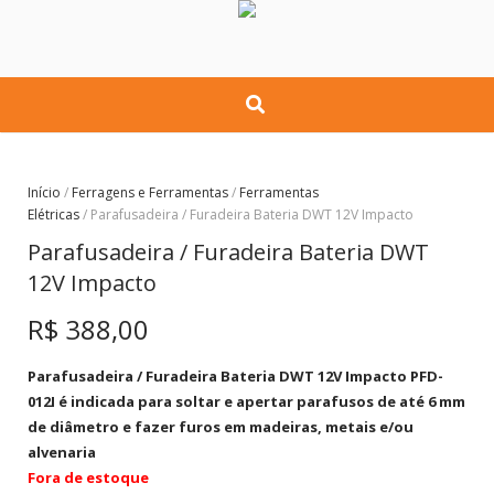
Início
/
Ferragens e Ferramentas
/
Ferramentas
Elétricas
/ Parafusadeira / Furadeira Bateria DWT 12V Impacto
Parafusadeira / Furadeira Bateria DWT
12V Impacto
R$
388,00
Parafusadeira / Furadeira Bateria DWT 12V Impacto PFD-
012I é indicada para soltar e apertar parafusos de até 6 mm
de diâmetro e fazer furos em madeiras, metais e/ou
alvenaria
Fora de estoque